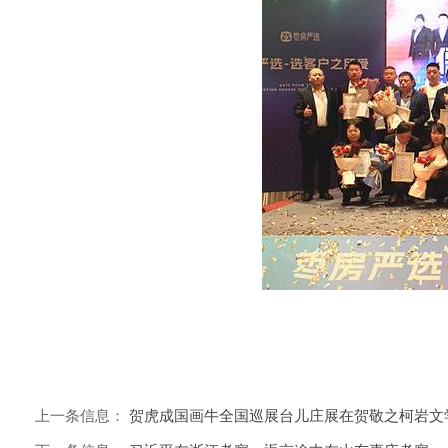
上一条信息：
贺虎成国画牛全国巡展台儿庄展在贺敬之柯岩文