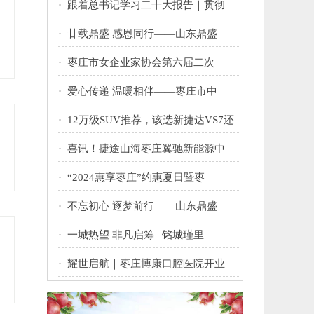
·
跟着总书记学习二十大报告｜贯彻
·
廿载鼎盛 感恩同行——山东鼎盛
·
枣庄市女企业家协会第六届二次
·
爱心传递 温暖相伴——枣庄市中
·
12万级SUV推荐，该选新捷达VS7还
·
喜讯！捷途山海枣庄翼驰新能源中
·
“2024惠享枣庄”约惠夏日暨枣
·
不忘初心 逐梦前行——山东鼎盛
·
一城热望 非凡启筹 | 铭城瑾里
·
耀世启航｜枣庄博康口腔医院开业