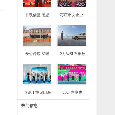
廿载鼎盛 感恩
枣庄市女企业
爱心传递 温暖
12万级SUV推荐
喜讯！捷途山海
“2024惠享枣
热门信息