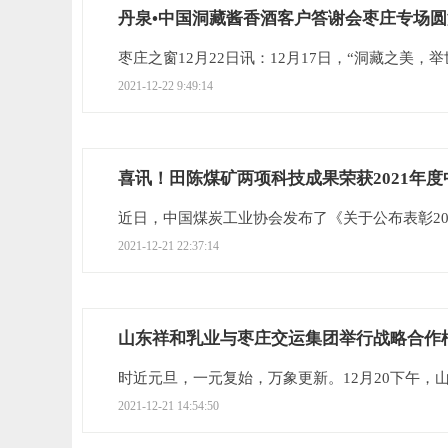
丹泉•中国洞藏酱香酒客户答谢会枣庄专场
枣庄之窗12月22日讯：12月17日，“洞藏之美，举世
2021-12-22 9:49:14
喜讯！田陈煤矿两项科技成果荣获2021年
近日，中国煤炭工业协会发布了《关于公布表彰202
2021-12-21 22:37:14
山东祥和乳业与枣庄交运集团举行战略合作
时近元旦，一元复始，万象更新。12月20下午，山
2021-12-21 14:54:50